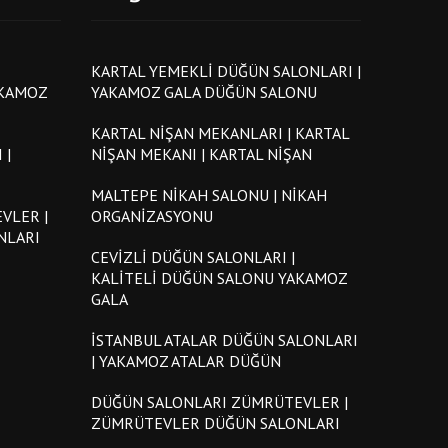
KARTAL YEMEKLI DÜĞÜN SALONLARI |
AKAMOZ
YAKAMOZ GALA DÜĞÜN SALONU
KARTAL NIŞAN MEKANLARI | KARTAL
 |
NIŞAN MEKANI | KARTAL NIŞAN
MALTEPE NIKAH SALONU | NIKAH
VLER |
ORGANIZASYONU
NLARI
CEVIZLI DÜĞÜN SALONLARI |
KALITELI DÜĞÜN SALONU YAKAMOZ
GALA
İSTANBUL ATALAR DÜĞÜN SALONLARI
| YAKAMOZ ATALAR DÜĞÜN
DÜĞÜN SALONLARI ZÜMRÜTEVLER |
ZÜMRÜTEVLER DÜĞÜN SALONLARI