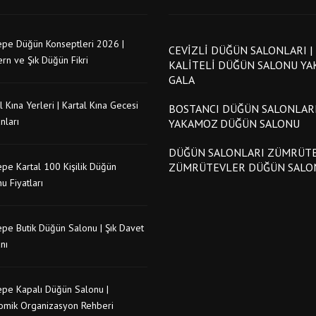
epe Düğün Konseptleri 2026 |
CEVIZLI DÜĞÜN SALONLARI |
rn ve Şık Düğün Fikri
KALITELI DÜĞÜN SALONU Y
GALA
l Kına Yerleri | Kartal Kına Gecesi
BOSTANCI DÜĞÜN SALONLARI
nları
YAKAMOZ DÜĞÜN SALONU
DÜĞÜN SALONLARI ZÜMRÜTE
pe Kartal 100 Kişilik Düğün
ZÜMRÜTEVLER DÜĞÜN SALO
u Fiyatları
pe Butik Düğün Salonu | Şık Davet
nı
epe Kapalı Düğün Salonu |
omik Organizasyon Rehberi