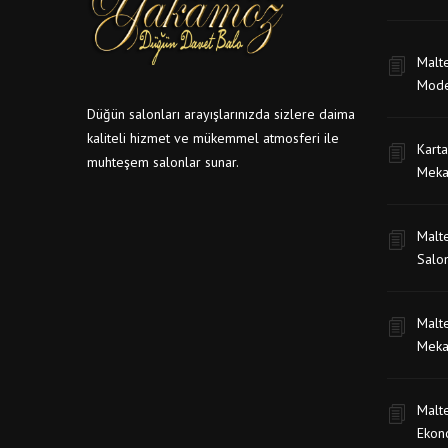
Malt
Mode
Düğün salonları arayışlarınızda sizlere daima
kaliteli hizmet ve mükemmel atmosferi ile
Karta
muhteşem salonlar sunar.
Meka
Malte
Salon
Malte
Meka
Malt
Ekon