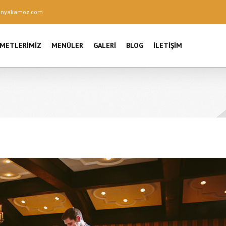
onyakamoz.com
ZMETLERIMIZ
MENÜLER
GALERI
BLOG
İLETIŞIM