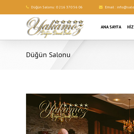
Düğün Salonu:
0 216 370 56 06
Email :
info@sal
ANA SAYFA
HI
Düğün Salonu