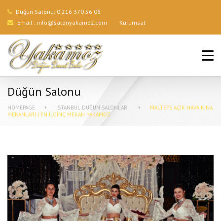
Düğün Salonu:
0 216 370 56 06
Email :
info@salonyakamoz.com
Kurumsal
ANA SAYFA
HIZMETLERIMIZ
Düğün Salonu
MENÜLER
HOMEPAGE
İSTANBUL DÜĞÜN SALONLARI
MALTEPE AÇIK HAVA KINA
MEKANLARI | EN İLGINÇ MEKAN YAKAMOZ
GALERI
BLOG
İLETIŞIM