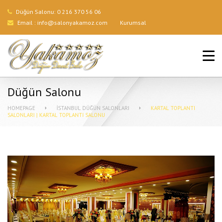
Düğün Salonu:
0 216 370 56 06
Email :
info@salonyakamoz.com
Kurumsal
ANA SAYFA
HIZMETLERIMIZ
Düğün Salonu
MENÜLER
HOMEPAGE
İSTANBUL DÜĞÜN SALONLARI
KARTAL TOPLANTI
SALONLARI | KARTAL TOPLANTI SALONU
GALERI
BLOG
İLETIŞIM