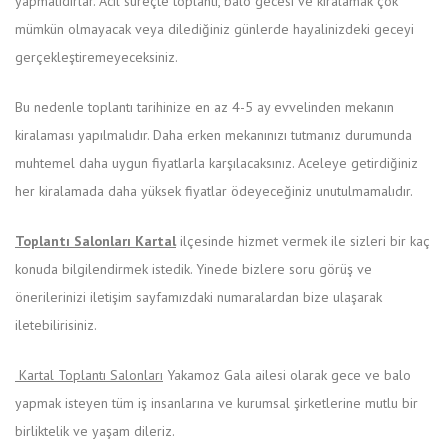
yapmalıdırlar. Acil süreçte toplantı, balo gecesi ve kiralamak çok
mümkün olmayacak veya dilediğiniz günlerde hayalinizdeki geceyi
gerçekleştiremeyeceksiniz.
Bu nedenle toplantı tarihinize en az 4-5 ay evvelinden mekanın
kiralaması yapılmalıdır. Daha erken mekanınızı tutmanız durumunda
muhtemel daha uygun fiyatlarla karşılacaksınız. Aceleye getirdiğiniz
her kiralamada daha yüksek fiyatlar ödeyeceğiniz unutulmamalıdır.
Toplantı Salonları Kartal
ilçesinde hizmet vermek ile sizleri bir kaç
konuda bilgilendirmek istedik. Yinede bizlere soru görüş ve
önerilerinizi iletişim sayfamızdaki numaralardan bize ulaşarak
iletebilirisiniz.
Kartal Toplantı Salonları
Yakamoz Gala ailesi olarak gece ve balo
yapmak isteyen tüm iş insanlarına ve kurumsal şirketlerine mutlu bir
birliktelik ve yaşam dileriz.