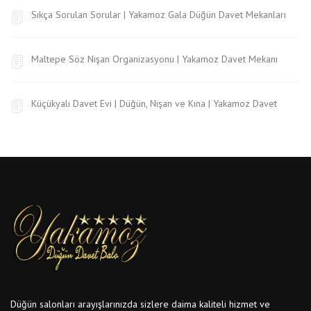
Sıkça Sorulan Sorular | Yakamoz Gala Düğün Davet Mekanları
Maltepe Söz Nişan Organizasyonu | Yakamoz Davet Mekanı
Küçükyalı Davet Evi | Düğün, Nişan ve Kına | Yakamoz Davet
Düğün salonları arayışlarınızda sizlere daima kaliteli hizmet ve