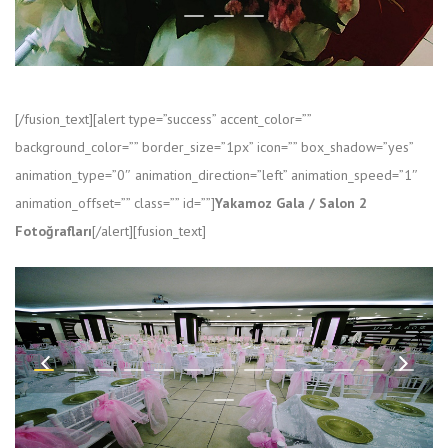
[/fusion_text][alert type=”success” accent_color=””
background_color=”” border_size=”1px” icon=”” box_shadow=”yes”
animation_type=”0″ animation_direction=”left” animation_speed=”1″
animation_offset=”” class=”” id=””]
Yakamoz Gala / Salon 2
Fotoğrafları
[/alert][fusion_text]