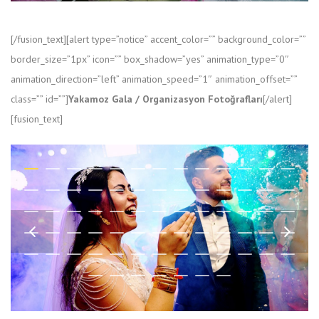
[/fusion_text][alert type=”notice” accent_color=”” background_color=””
border_size=”1px” icon=”” box_shadow=”yes” animation_type=”0″
animation_direction=”left” animation_speed=”1″ animation_offset=””
class=”” id=””]
Yakamoz Gala / Organizasyon Fotoğrafları
[/alert]
[fusion_text]