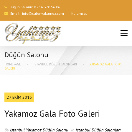
Düğün Salonu:
0 216 370 56 06
Email :
info@salonyakamoz.com
Kurumsal
ANA SAYFA
HIZMETLERIMIZ
Düğün Salonu
MENÜLER
HOMEPAGE
İSTANBUL DÜĞÜN SALONLARI
YAKAMOZ GALA FOTO
GALERI
GALERI
BLOG
27 EKIM 2016
İLETIŞIM
Yakamoz Gala Foto Galeri
By
İstanbul Yakamoz Düğün Salonu
In
İstanbul Düğün Salonları