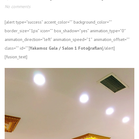
No comments
[alert type=”success” accent_color=”” background_color=””
border_size=”1px” icon=”” box_shadow=”yes” animation_type=”0″
animation_direction=”left” animation_speed=”1″ animation_offset=””
class=”” id=””]
Yakamoz Gala / Salon 1 Fotoğrafları
[/alert]
[fusion_text]