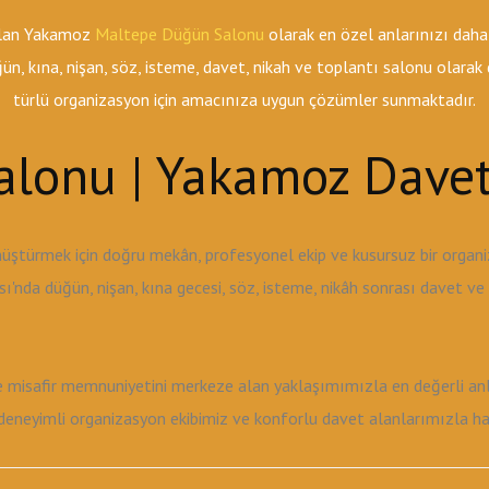
 olan Yakamoz
Maltepe Düğün Salonu
olarak en özel anlarınızı daha
n, kına, nişan, söz, isteme, davet, nikah ve toplantı salonu olara
türlü organizasyon için amacınıza uygun çözümler sunmaktadır.
lonu | Yakamoz Davet
üştürmek için doğru mekân, profesyonel ekip ve kusursuz bir orga
'nda düğün, nişan, kına gecesi, söz, isteme, nikâh sonrası davet v
ve misafir memnuniyetini merkeze alan yaklaşımımızla en değerli anla
neyimli organizasyon ekibimiz ve konforlu davet alanlarımızla hayal