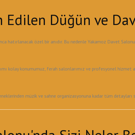
ih Edilen Düğün ve Da
nca hatırlanacak özel bir anıdır. Bu nedenle Yakamoz Davet Salon
şımı kolay konumumuz, ferah salonlarımız ve profesyonel hizmet anl
klerinden müzik ve sahne organizasyonuna kadar tüm detayları sizin