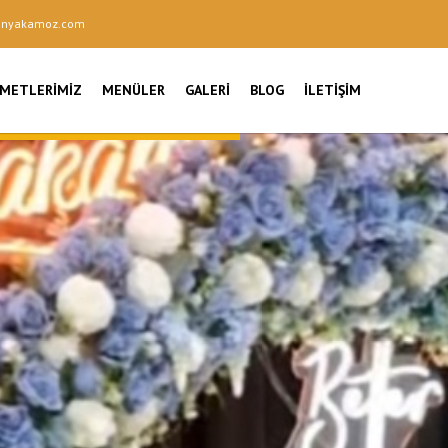
onyakamoz.com
ZMETLERIMIZ
MENÜLER
GALERI
BLOG
İLETIŞIM