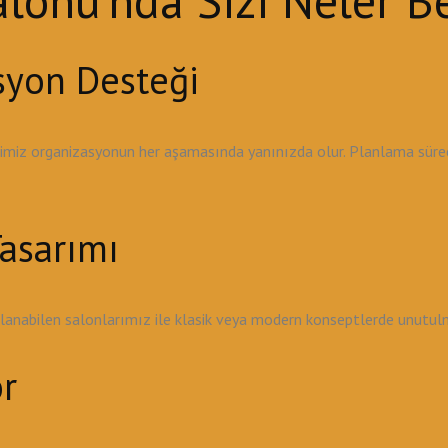
onu'nda Sizi Neler Be
syon Desteği
ibimiz organizasyonun her aşamasında yanınızda olur. Planlama sü
asarımı
ırlanabilen salonlarımız ile klasik veya modern konseptlerde unutu
r