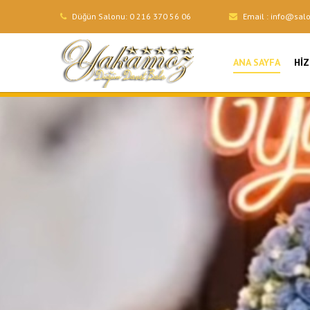
Düğün Salonu:
0 216 370 56 06
Email :
info@sal
ANA SAYFA
HI