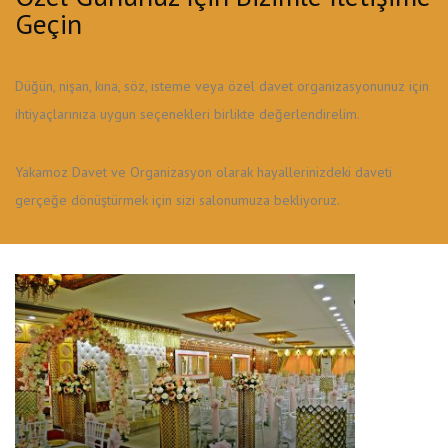
Geçin
Düğün, nişan, kına, söz, isteme veya özel davet organizasyonunuz için
ihtiyaçlarınıza uygun seçenekleri birlikte değerlendirelim.
Yakamoz Davet ve Organizasyon olarak hayallerinizdeki daveti
gerçeğe dönüştürmek için sizi salonumuza bekliyoruz.