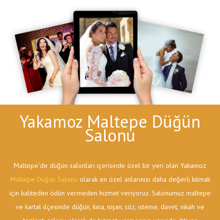
Yakamoz Maltepe Düğün
Salonu
Maltepe'de düğün salonları içerisinde özel bir yeri olan Yakamoz
Maltepe Düğün Salonu
olarak en özel anlarınızı daha değerli kılmak
için kaliteden ödün vermeden hizmet veriyoruz. Salonumuz maltepe
ve kartal ilçesinde düğün, kına, nişan, söz, isteme, davet, nikah ve