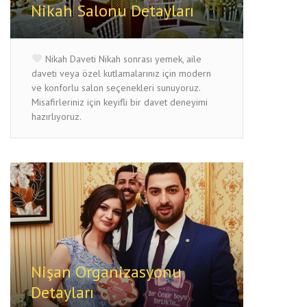
Nikah Salonu Detayları
Nikah Daveti Nikah sonrası yemek, aile
daveti veya özel kutlamalarınız için modern
ve konforlu salon seçenekleri sunuyoruz.
Misafirleriniz için keyifli bir davet deneyimi
hazırlıyoruz.
Nişan Organizasyonu
Detayları