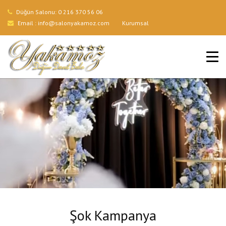
Düğün Salonu:
0 216 370 56 06
Email :
info@salonyakamoz.com
Kurumsal
ANA SAYFA
HIZMETLERIMIZ
MENÜLER
GALERI
BLOG
İLETIŞIM
Şok Kampanya