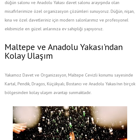
düğün salonu ve Anadolu Yakası davet salonu arayışında olan
misafirlerimize özel organizasyon çözümleri sunuyoruz. Düğün, nişan,
kına ve özel davetleriniz için modern salonlarımız ve profesyonel
ekibimizle en güzel anlarınıza ev sahipliği yapıyoruz.
Maltepe ve Anadolu Yakası'ndan
Kolay Ulaşım
Yakamoz Davet ve Organizasyon, Maltepe Cevizli konumu sayesinde
Kartal, Pendik, Dragos, Küçükyalı, Bostancı ve Anadolu Yakası'nın birçok
bölgesinden kolay ulaşım avantajı sunmaktadır.