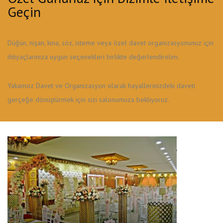
Geçin
Düğün, nişan, kına, söz, isteme veya özel davet organizasyonunuz için
ihtiyaçlarınıza uygun seçenekleri birlikte değerlendirelim.
Yakamoz Davet ve Organizasyon olarak hayallerinizdeki daveti
gerçeğe dönüştürmek için sizi salonumuza bekliyoruz.