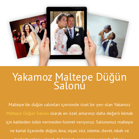
Yakamoz Maltepe Düğün
Salonu
Maltepe'de düğün salonları içerisinde özel bir yeri olan Yakamoz
Maltepe Düğün Salonu
olarak en özel anlarınızı daha değerli kılmak
için kaliteden ödün vermeden hizmet veriyoruz. Salonumuz maltepe
ve kartal ilçesinde düğün, kına, nişan, söz, isteme, davet, nikah ve