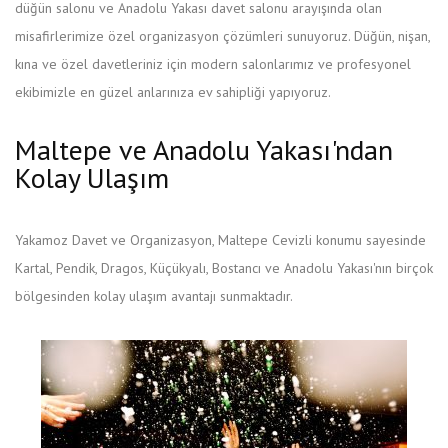
düğün salonu ve Anadolu Yakası davet salonu arayışında olan
misafirlerimize özel organizasyon çözümleri sunuyoruz. Düğün, nişan,
kına ve özel davetleriniz için modern salonlarımız ve profesyonel
ekibimizle en güzel anlarınıza ev sahipliği yapıyoruz.
Maltepe ve Anadolu Yakası'ndan
Kolay Ulaşım
Yakamoz Davet ve Organizasyon, Maltepe Cevizli konumu sayesinde
Kartal, Pendik, Dragos, Küçükyalı, Bostancı ve Anadolu Yakası'nın birçok
bölgesinden kolay ulaşım avantajı sunmaktadır.