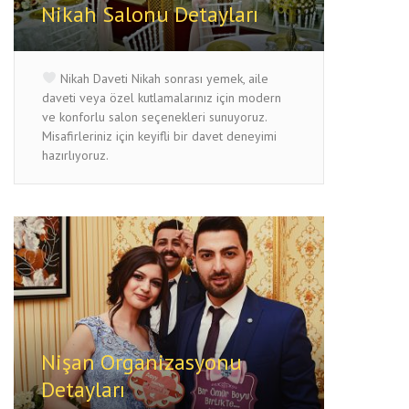
Nikah Salonu Detayları
Nikah Daveti Nikah sonrası yemek, aile
daveti veya özel kutlamalarınız için modern
ve konforlu salon seçenekleri sunuyoruz.
Misafirleriniz için keyifli bir davet deneyimi
hazırlıyoruz.
Nişan Organizasyonu
Detayları