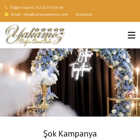
Düğün Salonu:
0 216 370 56 06
Email :
info@salonyakamoz.com
Kurumsal
ANA SAYFA
HIZMETLERIMIZ
MENÜLER
GALERI
BLOG
İLETIŞIM
Şok Kampanya