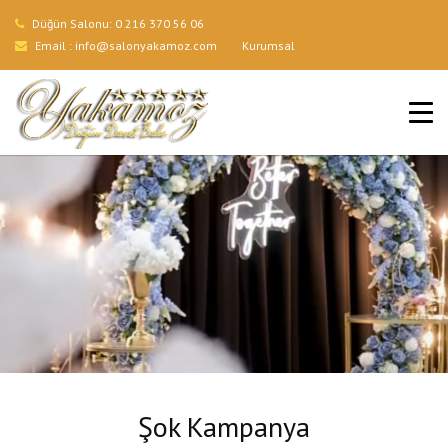
Düğün Salonu:
0 216 370 56 06
Email :
info@salonyakamoz.com
Kurumsal
ANA SAYFA
HIZMETLERIMIZ
MENÜLER
GALERI
BLOG
İLETIŞIM
Şok Kampanya