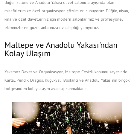
düğün salonu ve Anadolu Yakası davet salonu arayışında olan
misafirlerimize özel organizasyon çözümleri sunuyoruz. Düğün, nişan,
kına ve özel davetleriniz için modern salonlarımız ve profesyonel
ekibimizle en güzel anlarınıza ev sahipliği yapıyoruz.
Maltepe ve Anadolu Yakası'ndan
Kolay Ulaşım
Yakamoz Davet ve Organizasyon, Maltepe Cevizli konumu sayesinde
Kartal, Pendik, Dragos, Küçükyalı, Bostancı ve Anadolu Yakası'nın birçok
bölgesinden kolay ulaşım avantajı sunmaktadır.