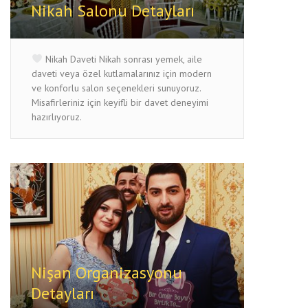
Nikah Salonu Detayları
Nikah Daveti Nikah sonrası yemek, aile
daveti veya özel kutlamalarınız için modern
ve konforlu salon seçenekleri sunuyoruz.
Misafirleriniz için keyifli bir davet deneyimi
hazırlıyoruz.
Nişan Organizasyonu
Detayları