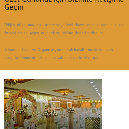
Geçin
Düğün, nişan, kına, söz, isteme veya özel davet organizasyonunuz için
ihtiyaçlarınıza uygun seçenekleri birlikte değerlendirelim.
Yakamoz Davet ve Organizasyon olarak hayallerinizdeki daveti
gerçeğe dönüştürmek için sizi salonumuza bekliyoruz.