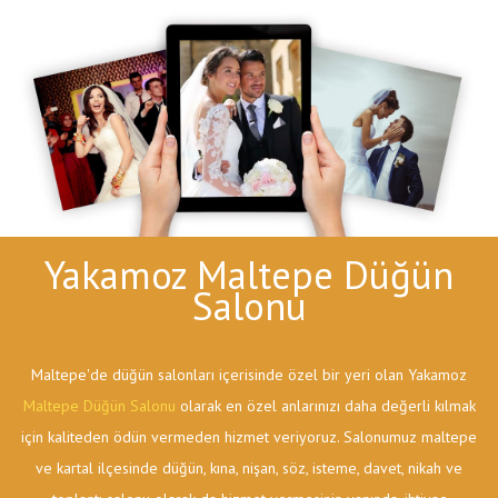
Yakamoz Maltepe Düğün
Salonu
Maltepe'de düğün salonları içerisinde özel bir yeri olan Yakamoz
Maltepe Düğün Salonu
olarak en özel anlarınızı daha değerli kılmak
için kaliteden ödün vermeden hizmet veriyoruz. Salonumuz maltepe
ve kartal ilçesinde düğün, kına, nişan, söz, isteme, davet, nikah ve